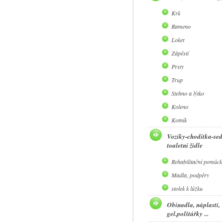
Krk
Rameno
Loket
Zápěstí
Prsty
Trup
Stehno a lýtko
Koleno
Kotník
Vozíky-chodítka-se
toaletní židle
Rehabilitační pomůck
Madla, podpěry
stolek k lůžku
Obinadla, náplasti,
gel.polštářky ...