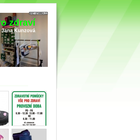
o zdraví
i Jana Kunzová