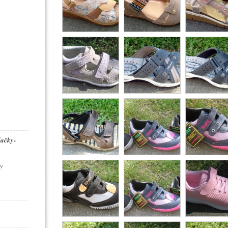
dačky-
y