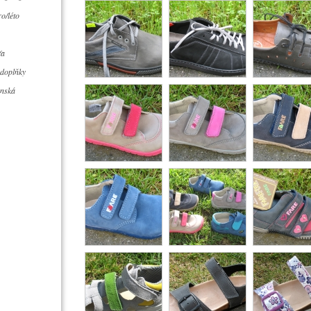
o/léto
ťa
 doplňky
ánská