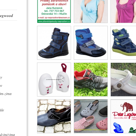
 Legwood
ky
uv
zim-zima
ále
dzim/zima