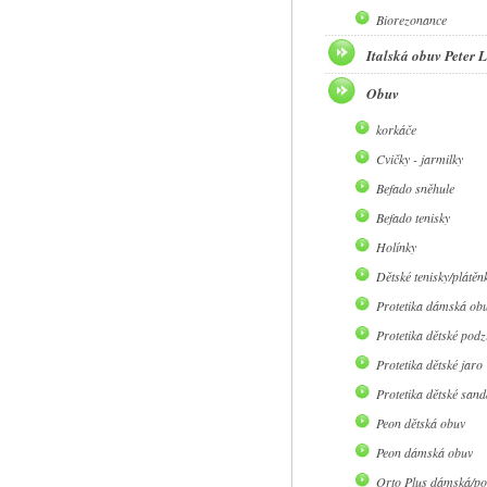
Biorezonance
Italská obuv Peter
Obuv
korkáče
Cvičky - jarmilky
Befado sněhule
Befado tenisky
Holínky
Dětské tenisky/plátěn
Protetika dámská ob
Protetika dětské pod
Protetika dětské jaro
Protetika dětské sand
Peon dětská obuv
Peon dámská obuv
Orto Plus dámská/po