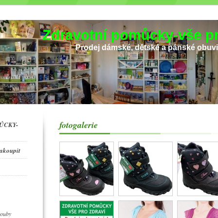
Zdravotní pomůcky-vše pr
Prodej dámské, dětské a pánské obuv
fotogalerie
ŮCKY-
zakoupit
houby