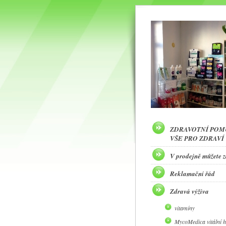
ZDRAVOTNÍ POM
VŠE PRO ZDRAVÍ
V prodejně můžete 
Reklamační řád
Zdravá výživa
vitamíny
MycoMedica vitální 