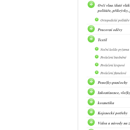
Ovčí vlna /duté vlák
polštáře, přikrývky,
Ortopedické polštáře
Pracovní oděvy
Textil
Noční košile-pyžama 
Povlečení bavlněné
Povlečení krepové
Povlečení flanelové
Ponožky-punčochy
Inkontinence, vložky,
kosmetika
Kojenecké potřeby
Videa a návody na z