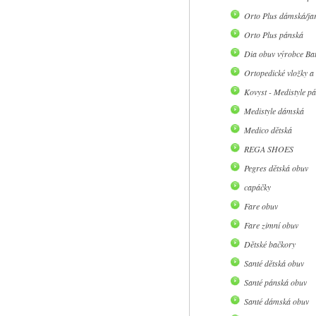
Orto Plus dámská/jar
Orto Plus pánská
Dia obuv výrobce Ba
Ortopedické vložky a
Kovyst - Medistyle p
Medistyle dámská
Medico dětská
REGA SHOES
Pegres dětská obuv
capáčky
Fare obuv
Fare zimní obuv
Dětské bačkory
Santé dětská obuv
Santé pánská obuv
Santé dámská obuv