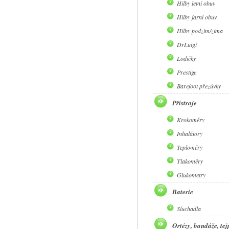
Hilby letní obuv
Hilby jarní obuv
Hilby podzim/zima
DrLuigi
Lodičky
Prestige
Barefoot přezůvky
Přístroje
Krokoměry
Inhalátory
Teploměry
Tlakoměry
Glukometry
Baterie
Sluchadla
Ortézy, bandáže, tej