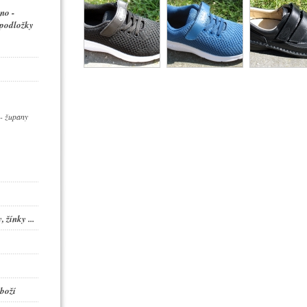
no -
 podložky
- župany
 žínky ...
boží