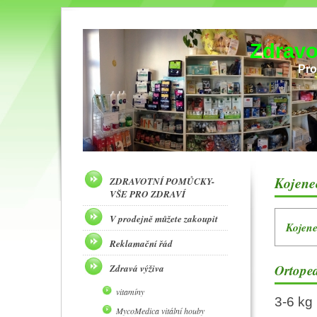
Zdravo
Pro
Kojene
ZDRAVOTNÍ POMŮCKY-
VŠE PRO ZDRAVÍ
V prodejně můžete zakoupit
Kojene
Reklamační řád
Ortoped
Zdravá výživa
vitamíny
3-6 k
MycoMedica vitální houby