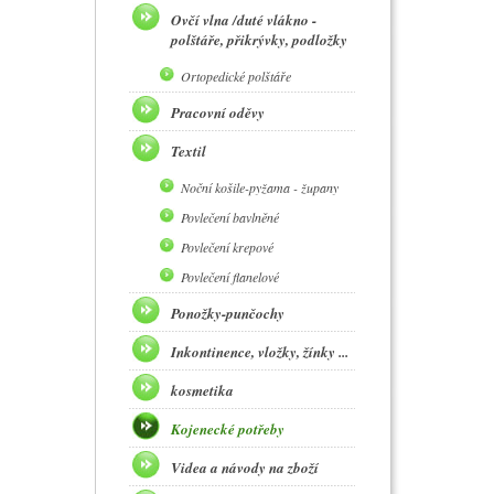
Ovčí vlna /duté vlákno -
polštáře, přikrývky, podložky
Ortopedické polštáře
Pracovní oděvy
Textil
Noční košile-pyžama - župany
Povlečení bavlněné
Povlečení krepové
Povlečení flanelové
Ponožky-punčochy
Inkontinence, vložky, žínky ...
kosmetika
Kojenecké potřeby
Videa a návody na zboží