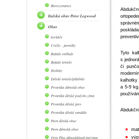
Biorezonance
Abdukční
Italská obuv Peter Legwood
ortopede
správném
Obuv
poskláda
preventi
korkáče
Cvičky - jarmilky
Tyto ka
Befado sněhule
s jednor
Befado tenisky
či punčo
Holínky
moderním
Dětské tenisky/plátěnky
kalhotky 
a 5-9 kg
Protetika dámská obuv
používání
Protetika dětské podzim-zima
Protetika dětské jaro
Abdukční
Protetika dětské sandále
Peon dětská obuv
Peon dámská obuv
mat
výp
Orto Plus dámská/podzim/zima