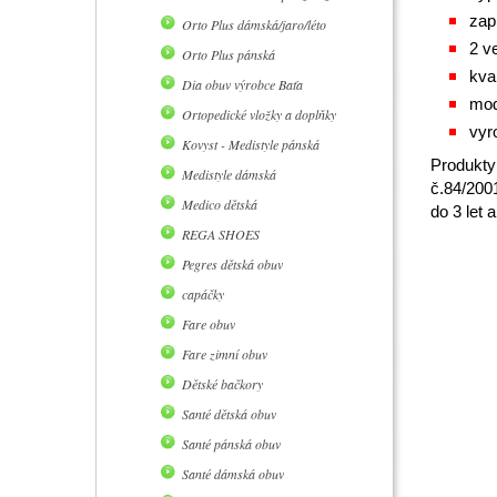
zap
Orto Plus dámská/jaro/léto
2 ve
Orto Plus pánská
kva
Dia obuv výrobce Baťa
mod
Ortopedické vložky a doplňky
vyr
Kovyst - Medistyle pánská
Produkty
Medistyle dámská
č.84/200
Medico dětská
do 3 let
REGA SHOES
Pegres dětská obuv
capáčky
Fare obuv
Fare zimní obuv
Dětské bačkory
Santé dětská obuv
Santé pánská obuv
Santé dámská obuv