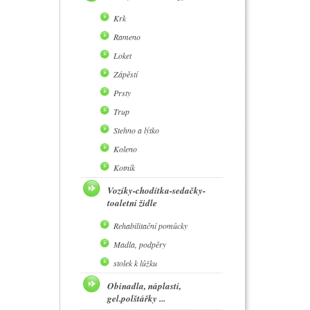
Krk
Rameno
Loket
Zápěstí
Prsty
Trup
Stehno a lýtko
Koleno
Kotník
Vozíky-chodítka-sedačky-
toaletní židle
Rehabilitační pomůcky
Madla, podpěry
stolek k lůžku
Obinadla, náplasti,
gel.polštářky ...