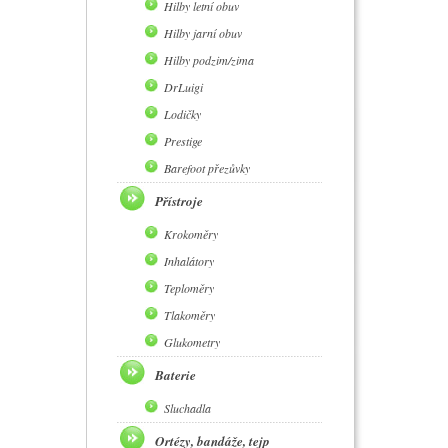
Hilby letní obuv
Hilby jarní obuv
Hilby podzim/zima
DrLuigi
Lodičky
Prestige
Barefoot přezůvky
Přístroje
Krokoměry
Inhalátory
Teploměry
Tlakoměry
Glukometry
Baterie
Sluchadla
Ortézy, bandáže, tejp