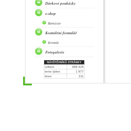
Dárkové poukázky
e-shop
Ramissio
Kontaktní formulář
Kontakt
Fotogalerie
NÁVŠTĚVNÍKŮ STRÁNKY
celkem
699 428
tento týden
1 977
dnes
211