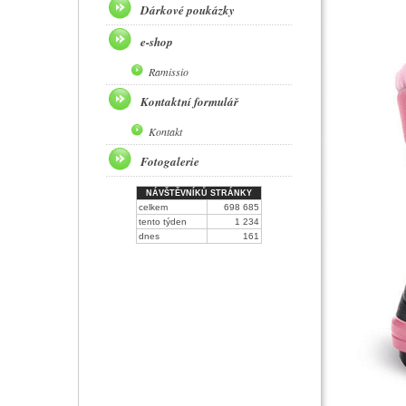
Dárkové poukázky
e-shop
Ramissio
Kontaktní formulář
Kontakt
Fotogalerie
NÁVŠTĚVNÍKŮ STRÁNKY
celkem
698 685
tento týden
1 234
dnes
161