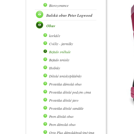
Biorezonance
Italská obuv Peter Legwood
Obuv
korkáče
Cvičky - jarmilky
Befado sněhule
Befado tenisky
Holínky
Dětské tenisky/plátěnky
Protetika dámská obuv
Protetika dětské podzim-zima
Protetika dětské jaro
Protetika dětské sandále
Peon dětská obuv
Peon dámská obuv
Orto Plus dámská/podzim/zima