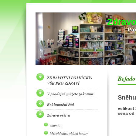
Zdravo
Pro
Befado
ZDRAVOTNÍ POMŮCKY-
VŠE PRO ZDRAVÍ
V prodejně můžete zakoupit
Sněhul
Reklamační řád
velikost
cena od 
Zdravá výživa
vitamíny
MycoMedica vitální houby