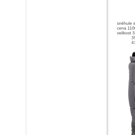
sněhule s
cena 110
velikost 
39-
41-