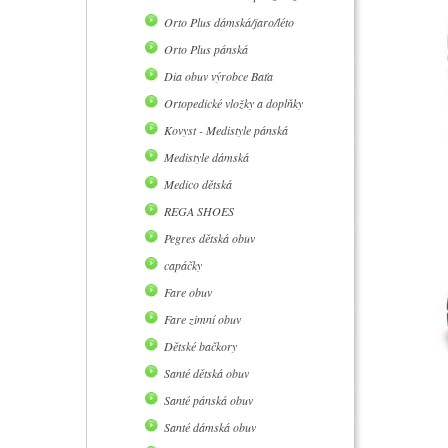
Orto Plus dámská/jaro/léto
Orto Plus pánská
Dia obuv výrobce Baťa
Ortopedické vložky a doplňky
Kovyst - Medistyle pánská
Medistyle dámská
Medico dětská
REGA SHOES
Pegres dětská obuv
capáčky
Fare obuv
Fare zimní obuv
Dětské bačkory
Santé dětská obuv
Santé pánská obuv
Santé dámská obuv