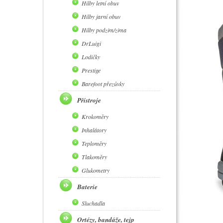
Hilby letní obuv
Hilby jarní obuv
Hilby podzim/zima
DrLuigi
Lodičky
Prestige
Barefoot přezůvky
Přístroje
Krokoměry
Inhalátory
Teploměry
Tlakoměry
Glukometry
Baterie
Sluchadla
Ortézy, bandáže, tejp