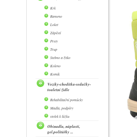
Krk
Rameno
Loket
Zápěstí
Prsty
Trup
Stehno a lýtko
Koleno
Kotník
Vozíky-chodítka-sedačky-
toaletní židle
Rehabilitační pomůcky
Madla, podpěry
stolek k lůžku
Obinadla, náplasti,
gel.polštářky ...