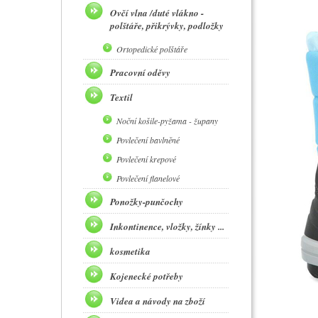
Ovčí vlna /duté vlákno -
polštáře, přikrývky, podložky
Ortopedické polštáře
Pracovní oděvy
Textil
Noční košile-pyžama - župany
Povlečení bavlněné
Povlečení krepové
Povlečení flanelové
Ponožky-punčochy
Inkontinence, vložky, žínky ...
kosmetika
Kojenecké potřeby
Videa a návody na zboží