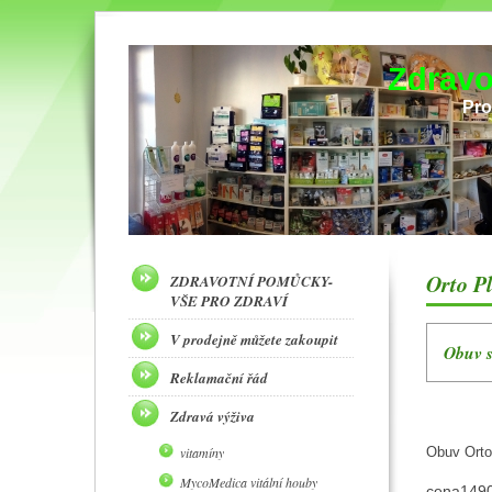
Zdravo
Pro
Orto P
ZDRAVOTNÍ POMŮCKY-
VŠE PRO ZDRAVÍ
V prodejně můžete zakoupit
Obuv s
Reklamační řád
Zdravá výživa
vitamíny
Obuv Orto
MycoMedica vitální houby
cena1490