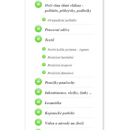
Ovčí vlna /duté vlákno -
polštáře, přikrývky, podložky
Ortopedické polštáře
Pracovní oděvy
Textil
Noční košile-pyžama - župany
Povlečení bavlněné
Povlečení krepové
Povlečení flanelové
Ponožky-punčochy
Inkontinence, vložky, žínky ...
kosmetika
Kojenecké potřeby
Videa a návody na zboží