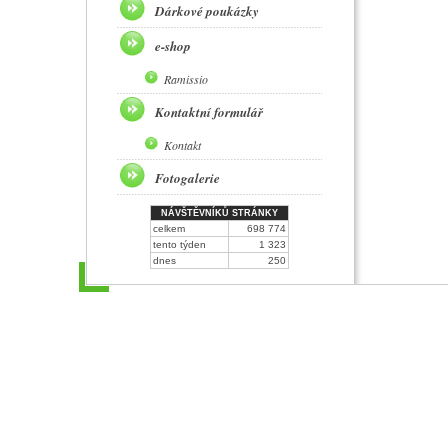
Dárkové poukázky
e-shop
Ramissio
Kontaktní formulář
Kontakt
Fotogalerie
NÁVŠTĚVNÍKŮ STRÁNKY
celkem
698 774
tento týden
1 323
dnes
250