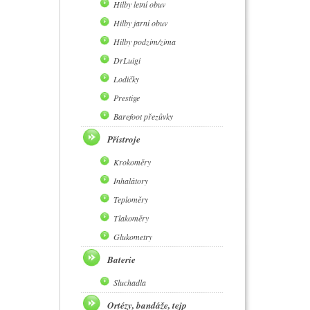
Hilby letní obuv
Hilby jarní obuv
Hilby podzim/zima
DrLuigi
Lodičky
Prestige
Barefoot přezůvky
Přístroje
Krokoměry
Inhalátory
Teploměry
Tlakoměry
Glukometry
Baterie
Sluchadla
Ortézy, bandáže, tejp