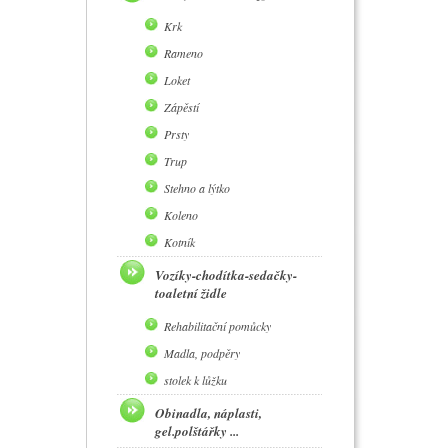
Krk
Rameno
Loket
Zápěstí
Prsty
Trup
Stehno a lýtko
Koleno
Kotník
Vozíky-chodítka-sedačky-
toaletní židle
Rehabilitační pomůcky
Madla, podpěry
stolek k lůžku
Obinadla, náplasti,
gel.polštářky ...