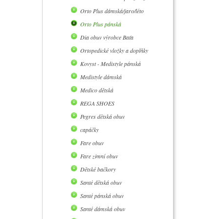
Orto Plus dámská/jaro/léto
Orto Plus pánská
Dia obuv výrobce Baťa
Ortopedické vložky a doplňky
Kovyst - Medistyle pánská
Medistyle dámská
Medico dětská
REGA SHOES
Pegres dětská obuv
capáčky
Fare obuv
Fare zimní obuv
Dětské bačkory
Santé dětská obuv
Santé pánská obuv
Santé dámská obuv