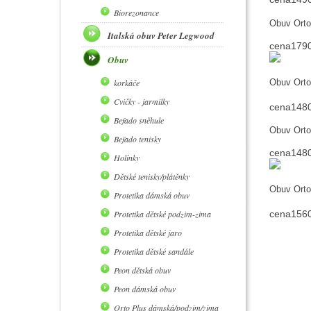
Biorezonance
Obuv Orto
Italská obuv Peter Legwood
cena1790
Obuv
korkáče
Obuv Orto
Cvičky - jarmilky
cena1480,
Befado sněhule
Obuv Orto
Befado tenisky
cena1480
Holínky
Dětské tenisky/plátěnky
Obuv Orto
Protetika dámská obuv
Protetika dětské podzim-zima
cena1560
Protetika dětské jaro
Protetika dětské sandále
Peon dětská obuv
Peon dámská obuv
Orto Plus dámská/podzim/zima