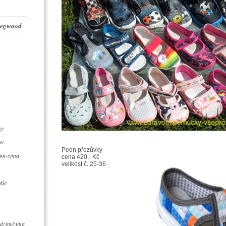
 Legwood
ky
uv
Peon přezůvky
zim-zima
cena 420,- Kč
velikost č. 25-36
ále
dzim/zima