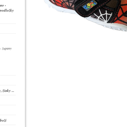
no -
 podložky
- župany
 žínky ...
boží