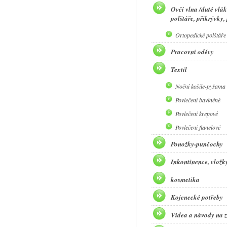
Ovčí vlna /duté vlák
polštáře, přikrývky,
Ortopedické polštáře
Pracovní oděvy
Textil
Noční košile-pyžama 
Povlečení bavlněné
Povlečení krepové
Povlečení flanelové
Ponožky-punčochy
Inkontinence, vložky,
kosmetika
Kojenecké potřeby
Videa a návody na z