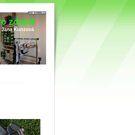
o zdraví
i Jana Kunzová