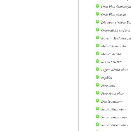
Orto Plus dámská/jar
Orto Plus pánská
Dia obuv výrobce Ba
Ortopedické vložky a
Kovyst - Medistyle p
Medistyle dámská
Medico dětská
REGA SHOES
Pegres dětská obuv
capáčky
Fare obuv
Fare zimní obuv
Dětské bačkory
Santé dětská obuv
Santé pánská obuv
Santé dámská obuv