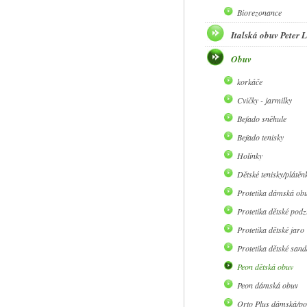
Biorezonance
Italská obuv Peter
Obuv
korkáče
Cvičky - jarmilky
Befado sněhule
Befado tenisky
Holínky
Dětské tenisky/plátěn
Protetika dámská ob
Protetika dětské pod
Protetika dětské jaro
Protetika dětské sand
Peon dětská obuv
Peon dámská obuv
Orto Plus dámská/po