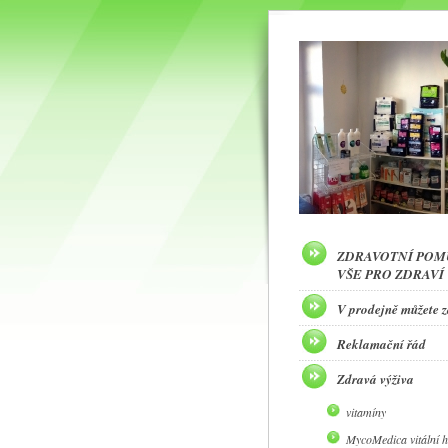
ZDRAVOTNÍ POM
VŠE PRO ZDRAVÍ
V prodejně můžete 
Reklamační řád
Zdravá výživa
vitamíny
MycoMedica vitální 