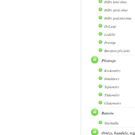
Hilby letní obuv
Hilby jarní obuv
Hilby podzim/zima
DrLuigi
Lodičky
Prestige
Barefoot přezůvky
Přístroje
Krokoměry
Inhalátory
Teploměry
Tlakoměry
Glukometry
Baterie
Sluchadla
Ortézy, bandáže, tej