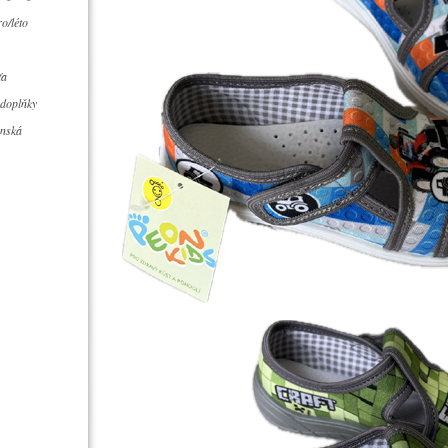
o/léto
ťa
 doplňky
ánská