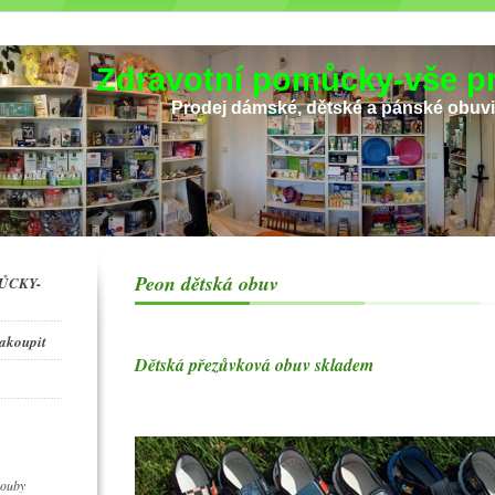
Zdravotní pomůcky-vše pr
Prodej dámské, dětské a pánské obuv
Peon dětská obuv
ŮCKY-
zakoupit
Dětská přezůvková obuv skladem
houby