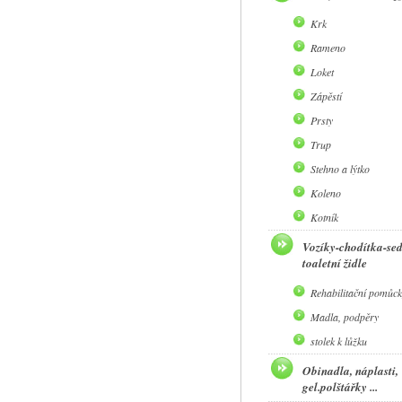
Krk
Rameno
Loket
Zápěstí
Prsty
Trup
Stehno a lýtko
Koleno
Kotník
Vozíky-chodítka-se
toaletní židle
Rehabilitační pomůck
Madla, podpěry
stolek k lůžku
Obinadla, náplasti,
gel.polštářky ...