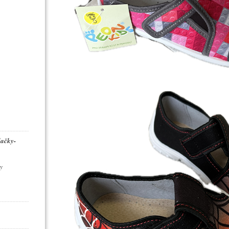
dačky-
y