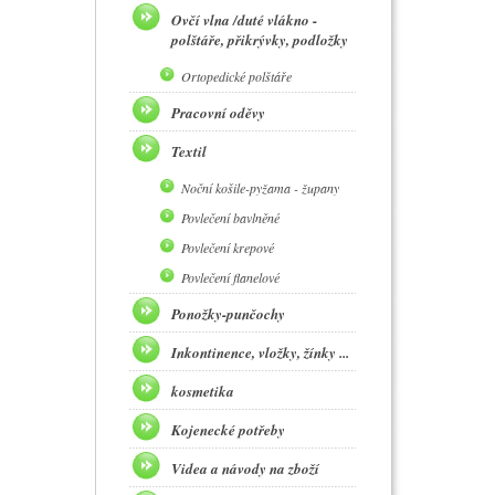
Ovčí vlna /duté vlákno -
polštáře, přikrývky, podložky
Ortopedické polštáře
Pracovní oděvy
Textil
Noční košile-pyžama - župany
Povlečení bavlněné
Povlečení krepové
Povlečení flanelové
Ponožky-punčochy
Inkontinence, vložky, žínky ...
kosmetika
Kojenecké potřeby
Videa a návody na zboží