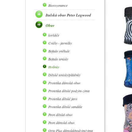
Biorezonance
Italská obuv Peter Legwood
Obuv
korkáče
Cvičky - jarmilky
Befado sněhule
Befado tenisky
Holínky
Dětské tenisky/plátěnky
Protetika dámská obuv
Protetika dětské podzim-zima
Protetika dětské jaro
Protetika dětské sandále
Peon dětská obuv
Peon dámská obuv
Orto Plus dámská/podzim/zima