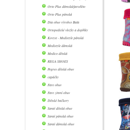
Orto Plus dámská/jaro/léto
Orto Plus pánská
Dia obuv výrobce Baťa
Ortopedické vložky a doplňky
Kovyst - Medistyle pánská
Medistyle dámská
Medico dětská
REGA SHOES
Pegres dětská obuv
capáčky
Fare obuv
Fare zimní obuv
Dětské bačkory
Santé dětská obuv
Santé pánská obuv
Santé dámská obuv