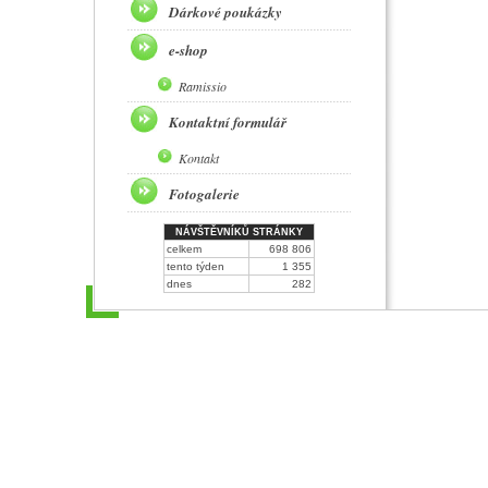
Dárkové poukázky
e-shop
Ramissio
Kontaktní formulář
Kontakt
Fotogalerie
NÁVŠTĚVNÍKŮ STRÁNKY
celkem
698 806
tento týden
1 355
dnes
282