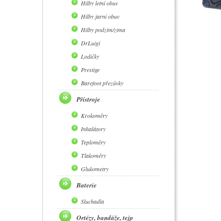
Hilby letní obuv
Hilby jarní obuv
Hilby podzim/zima
DrLuigi
Lodičky
Prestige
Barefoot přezůvky
Přístroje
Krokoměry
Inhalátory
Teploměry
Tlakoměry
Glukometry
Baterie
Sluchadla
Ortézy, bandáže, tejp