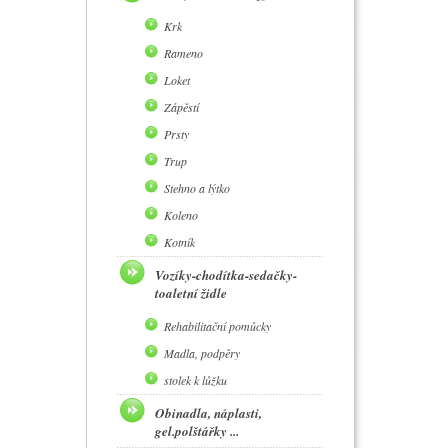
Krk
Rameno
Loket
Zápěstí
Prsty
Trup
Stehno a lýtko
Koleno
Kotník
Vozíky-chodítka-sedačky-
toaletní židle
Rehabilitační pomůcky
Madla, podpěry
stolek k lůžku
Obinadla, náplasti,
gel.polštářky ...