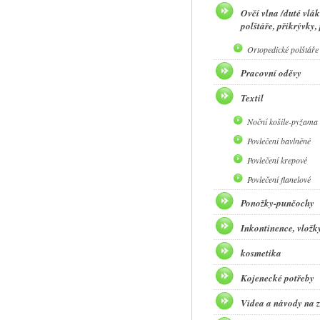
Ovčí vlna /duté vlák
polštáře, přikrývky,
Ortopedické polštáře
Pracovní oděvy
Textil
Noční košile-pyžama 
Povlečení bavlněné
Povlečení krepové
Povlečení flanelové
Ponožky-punčochy
Inkontinence, vložky,
kosmetika
Kojenecké potřeby
Videa a návody na z