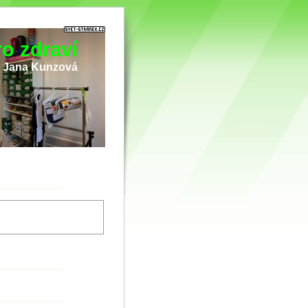
o zdraví
i Jana Kunzová