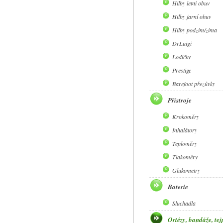
Hilby letní obuv
Hilby jarní obuv
Hilby podzim/zima
DrLuigi
Lodičky
Prestige
Barefoot přezůvky
Přístroje
Krokoměry
Inhalátory
Teploměry
Tlakoměry
Glukometry
Baterie
Sluchadla
Ortézy, bandáže, tej