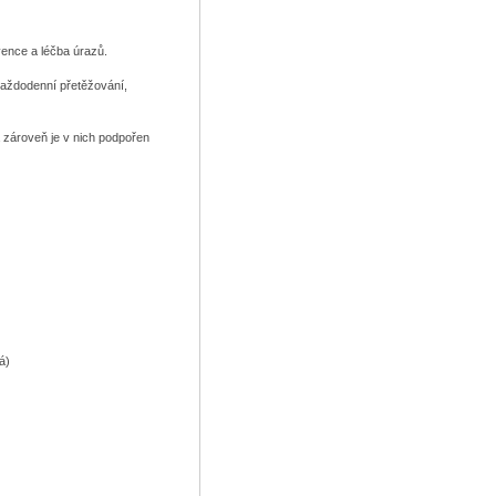
evence a léčba úrazů.
 každodenní přetěžování,
a zároveň je v nich podpořen
á)