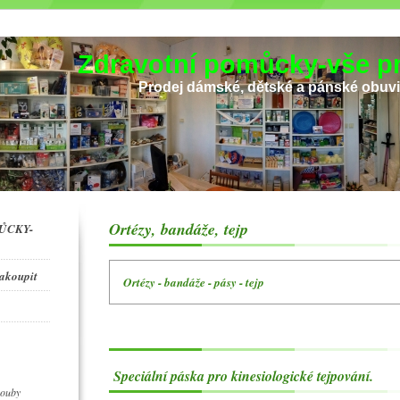
Zdravotní pomůcky-vše pr
Prodej dámské, dětské a pánské obuv
Ortézy, bandáže, tejp
ŮCKY-
zakoupit
Ortézy - bandáže - pásy - tejp
Speciální páska pro kinesiologické tejpování.
houby