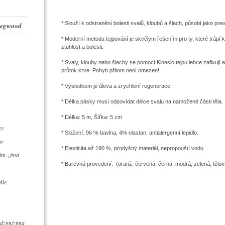
* Slouží k odstranění bolesti svalů, kloubů a šlach, působí jako pr
 Legwood
* Moderní metoda tejpování je skvělým řešením pro ty, které trápí
ztuhlost a bolesti.
* Svaly, klouby nebo šlachy se pomocí Kinesio tejpu lehce zafixují 
průtok krve. Pohyb přitom není omezen!
* Výsledkem je úleva a zrychlení regenerace.
* Délka pásky musí odpovídat délce svalu na namožené části těla.
* Délka: 5 m, Šířka: 5 cm
ky
* Složení: 96 % bavlna, 4% elastan, antialergenní lepidlo.
uv
* Elesticita až 190 %, prodyšný materiál, nepropouští vodu.
zim-zima
* Barevná provedení: (oranž, červená, černá, modrá, zelená, tělov
ále
dzim/zima