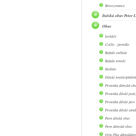
Biorezonance
Italská obuv Peter
Obuv
korkáče
Cvičky - jarmilky
Befado sněhule
Befado tenisky
Holínky
Dětské tenisky/plátěn
Protetika dámská ob
Protetika dětské pod
Protetika dětské jaro
Protetika dětské sand
Peon dětská obuv
Peon dámská obuv
Orto Plus dámská/po