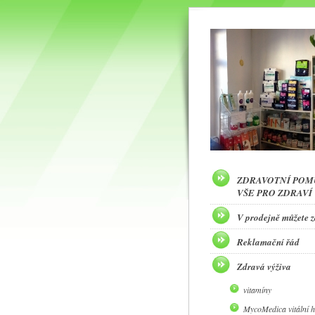
ZDRAVOTNÍ POM
VŠE PRO ZDRAVÍ
V prodejně můžete 
Reklamační řád
Zdravá výživa
vitamíny
MycoMedica vitální 