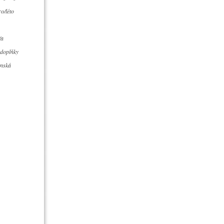
o/léto
ťa
 doplňky
ánská