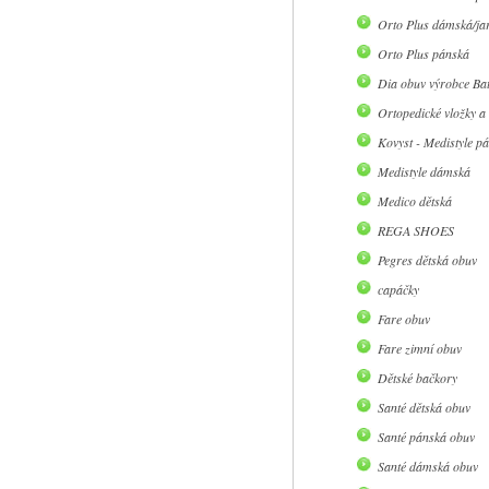
Orto Plus dámská/jar
Orto Plus pánská
Dia obuv výrobce Ba
Ortopedické vložky a
Kovyst - Medistyle p
Medistyle dámská
Medico dětská
REGA SHOES
Pegres dětská obuv
capáčky
Fare obuv
Fare zimní obuv
Dětské bačkory
Santé dětská obuv
Santé pánská obuv
Santé dámská obuv