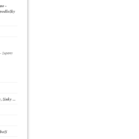
no -
 podložky
- župany
 žínky ...
boží