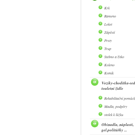
Krk
Rameno
Loket
Zápěstí
Prsty
Trup
Stehno a lýtko
Koleno
Kotník
Vozíky-chodítka-se
toaletní židle
Rehabilitační pomůck
Madla, podpěry
stolek k lůžku
Obinadla, náplasti,
gel.polštářky ...