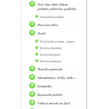
Ovčí vlna /duté vlákno -
polštáře, přikrývky, podložky
Ortopedické polštáře
Pracovní oděvy
Textil
Noční košile-pyžama - župany
Povlečení bavlněné
Povlečení krepové
Povlečení flanelové
Ponožky-punčochy
Inkontinence, vložky, žínky ...
kosmetika
Kojenecké potřeby
Videa a návody na zboží