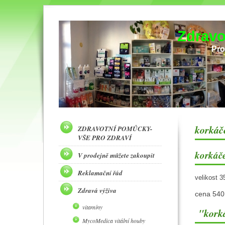
Zdravo
Pro
korkáč
ZDRAVOTNÍ POMŮCKY-
VŠE PRO ZDRAVÍ
korkáč
V prodejně můžete zakoupit
Reklamační řád
velikost 3
Zdravá výživa
cena 540
vitamíny
"korká
MycoMedica vitální houby