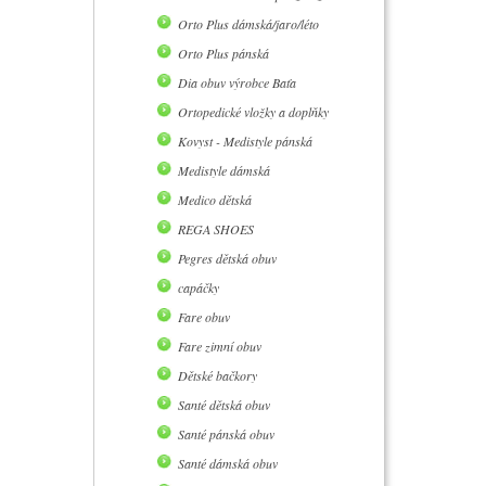
Orto Plus dámská/jaro/léto
Orto Plus pánská
Dia obuv výrobce Baťa
Ortopedické vložky a doplňky
Kovyst - Medistyle pánská
Medistyle dámská
Medico dětská
REGA SHOES
Pegres dětská obuv
capáčky
Fare obuv
Fare zimní obuv
Dětské bačkory
Santé dětská obuv
Santé pánská obuv
Santé dámská obuv