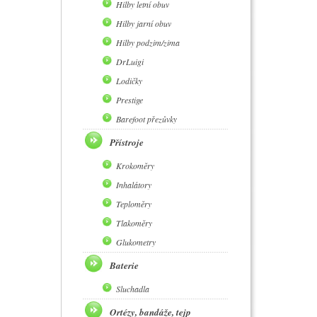
Hilby letní obuv
Hilby jarní obuv
Hilby podzim/zima
DrLuigi
Lodičky
Prestige
Barefoot přezůvky
Přístroje
Krokoměry
Inhalátory
Teploměry
Tlakoměry
Glukometry
Baterie
Sluchadla
Ortézy, bandáže, tejp