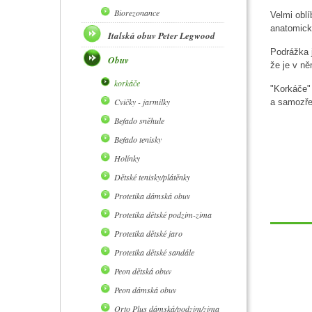
Biorezonance
Velmi oblí
anatomick
Italská obuv Peter Legwood
Podrážka j
Obuv
že je v n
korkáče
"Korkáče" 
Cvičky - jarmilky
a samozř
Befado sněhule
Befado tenisky
Holínky
Dětské tenisky/plátěnky
Protetika dámská obuv
Protetika dětské podzim-zima
Protetika dětské jaro
Protetika dětské sandále
Peon dětská obuv
Peon dámská obuv
Orto Plus dámská/podzim/zima