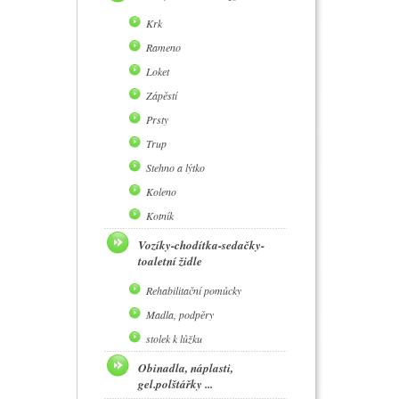
Krk
Rameno
Loket
Zápěstí
Prsty
Trup
Stehno a lýtko
Koleno
Kotník
Vozíky-chodítka-sedačky-
toaletní židle
Rehabilitační pomůcky
Madla, podpěry
stolek k lůžku
Obinadla, náplasti,
gel.polštářky ...