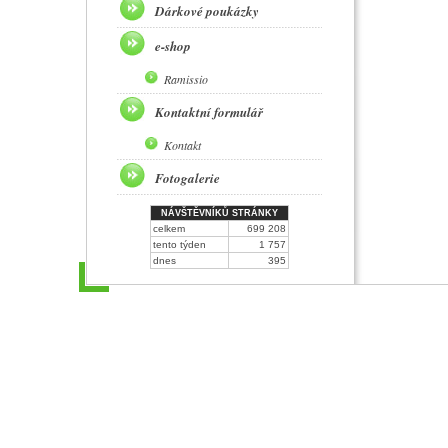
Dárkové poukázky
e-shop
Ramissio
Kontaktní formulář
Kontakt
Fotogalerie
NÁVŠTĚVNÍKŮ STRÁNKY
celkem
699 208
tento týden
1 757
dnes
395