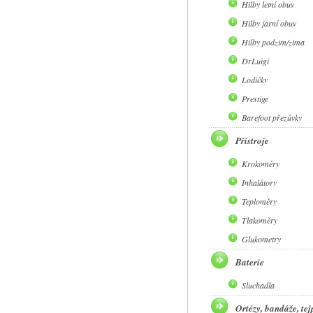
Hilby letní obuv
Hilby jarní obuv
Hilby podzim/zima
DrLuigi
Lodičky
Prestige
Barefoot přezůvky
Přístroje
Krokoměry
Inhalátory
Teploměry
Tlakoměry
Glukometry
Baterie
Sluchadla
Ortézy, bandáže, tej