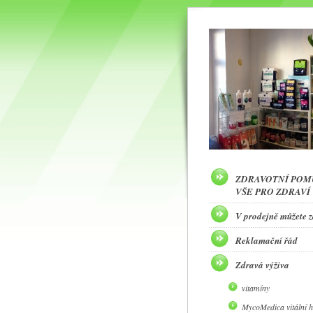
ZDRAVOTNÍ POM
VŠE PRO ZDRAVÍ
V prodejně můžete 
Reklamační řád
Zdravá výživa
vitamíny
MycoMedica vitální 