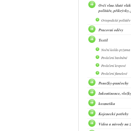
Ovčí vlna /duté vlák
polštáře, přikrývky,
Ortopedické polštáře
Pracovní oděvy
Textil
Noční košile-pyžama 
Povlečení bavlněné
Povlečení krepové
Povlečení flanelové
Ponožky-punčochy
Inkontinence, vložky,
kosmetika
Kojenecké potřeby
Videa a návody na z