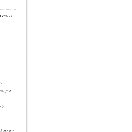
 Legwood
ky
uv
zim-zima
ále
dzim/zima