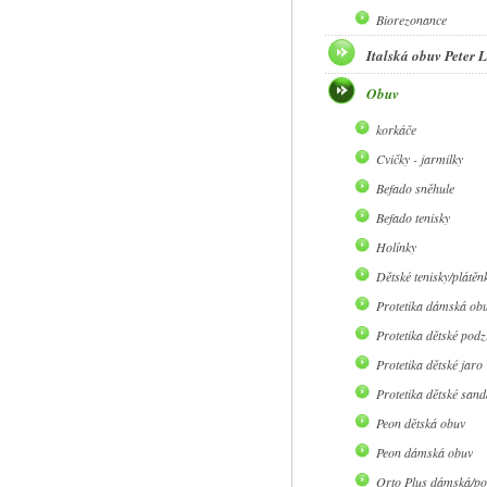
Biorezonance
Italská obuv Peter
Obuv
korkáče
Cvičky - jarmilky
Befado sněhule
Befado tenisky
Holínky
Dětské tenisky/plátěn
Protetika dámská ob
Protetika dětské pod
Protetika dětské jaro
Protetika dětské sand
Peon dětská obuv
Peon dámská obuv
Orto Plus dámská/po