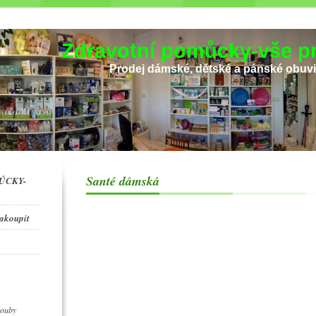
Zdravotní pomůcky-vše pr
Prodej dámské, dětské a pánské obuv
Santé dámská
ŮCKY-
zakoupit
houby