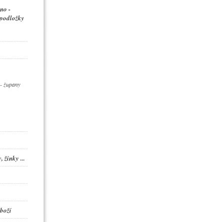
no -
 podložky
- župany
 žínky ...
boží