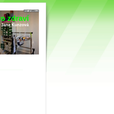
o zdraví
i Jana Kunzová