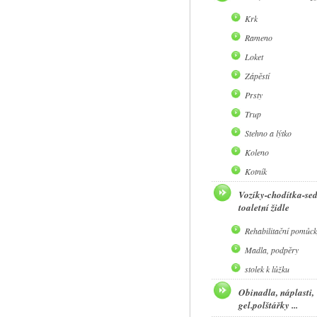
Krk
Rameno
Loket
Zápěstí
Prsty
Trup
Stehno a lýtko
Koleno
Kotník
Vozíky-chodítka-se
toaletní židle
Rehabilitační pomůck
Madla, podpěry
stolek k lůžku
Obinadla, náplasti,
gel.polštářky ...