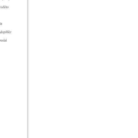
o/léto
ťa
 doplňky
ánská