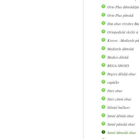
Orto Plus dámská/jar
Orto Plus pánská
Dia obuv výrobce Ba
Ortopedické vložky a
Kovyst - Medistyle p
Medistyle dámská
Medico dětská
REGA SHOES
Pegres dětská obuv
capáčky
Fare obuv
Fare zimní obuv
Dětské bačkory
Santé dětská obuv
Santé pánská obuv
Santé dámská obuv