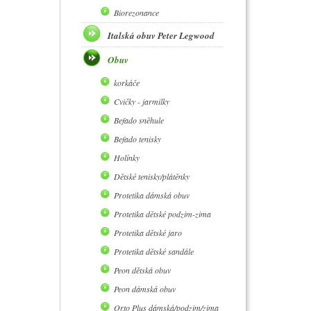
Biorezonance
Italská obuv Peter Legwood
Obuv
korkáče
Cvičky - jarmilky
Befado sněhule
Befado tenisky
Holínky
Dětské tenisky/plátěnky
Protetika dámská obuv
Protetika dětské podzim-zima
Protetika dětské jaro
Protetika dětské sandále
Peon dětská obuv
Peon dámská obuv
Orto Plus dámská/podzim/zima