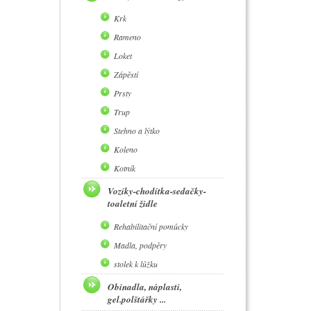
Krk
Rameno
Loket
Zápěstí
Prsty
Trup
Stehno a lýtko
Koleno
Kotník
Vozíky-chodítka-sedačky-
toaletní židle
Rehabilitační pomůcky
Madla, podpěry
stolek k lůžku
Obinadla, náplasti,
gel.polštářky ...