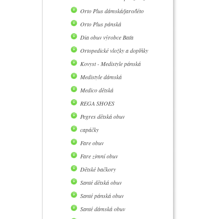
Orto Plus dámská/jaro/léto
Orto Plus pánská
Dia obuv výrobce Baťa
Ortopedické vložky a doplňky
Kovyst - Medistyle pánská
Medistyle dámská
Medico dětská
REGA SHOES
Pegres dětská obuv
capáčky
Fare obuv
Fare zimní obuv
Dětské bačkory
Santé dětská obuv
Santé pánská obuv
Santé dámská obuv