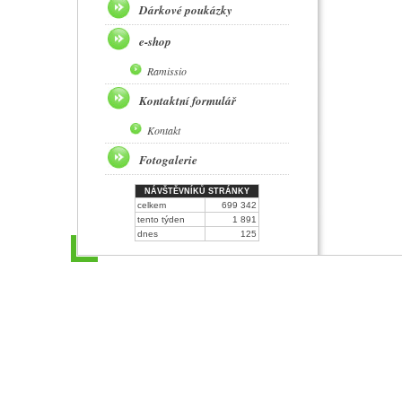
Dárkové poukázky
e-shop
Ramissio
Kontaktní formulář
Kontakt
Fotogalerie
NÁVŠTĚVNÍKŮ STRÁNKY
celkem
699 342
tento týden
1 891
dnes
125