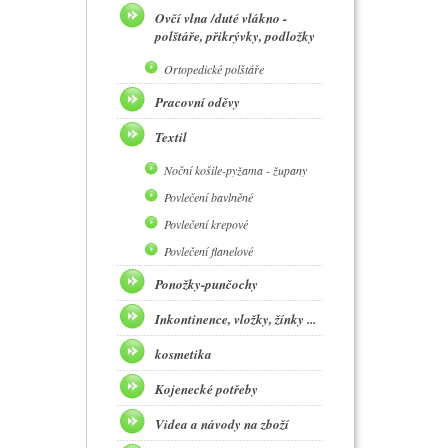
Ovčí vlna /duté vlákno -
polštáře, přikrývky, podložky
Ortopedické polštáře
Pracovní oděvy
Textil
Noční košile-pyžama - župany
Povlečení bavlněné
Povlečení krepové
Povlečení flanelové
Ponožky-punčochy
Inkontinence, vložky, žínky ...
kosmetika
Kojenecké potřeby
Videa a návody na zboží