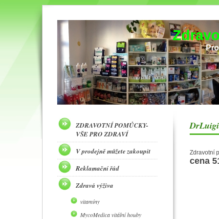
Zdravo
Pro
DrLuigi
ZDRAVOTNÍ POMŮCKY-
VŠE PRO ZDRAVÍ
V prodejně můžete zakoupit
Zdravotní p
cena 5
Reklamační řád
Zdravá výživa
vitamíny
MycoMedica vitální houby