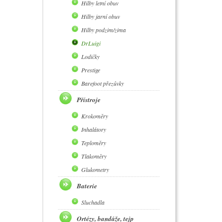
Hilby letní obuv
Hilby jarní obuv
Hilby podzim/zima
DrLuigi
Lodičky
Prestige
Barefoot přezůvky
Přístroje
Krokoměry
Inhalátory
Teploměry
Tlakoměry
Glukometry
Baterie
Sluchadla
Ortézy, bandáže, tejp